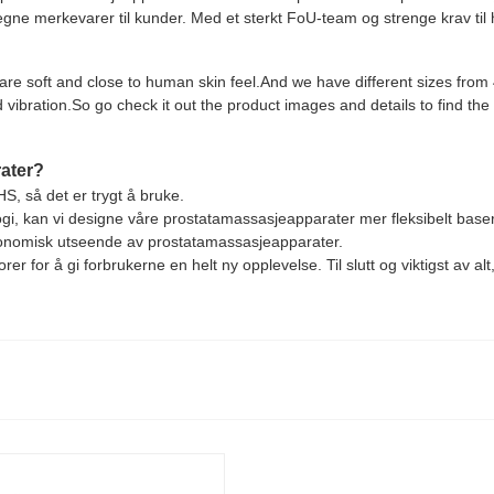
 merkevarer til kunder. Med et sterkt FoU-team og strenge krav til hø
are soft and close to human skin feel.And we have different sizes from
ibration.So go check it out the product images and details to find the 
ater?
HS, så det er trygt å bruke.
gi, kan vi designe våre prostatamassasjeapparater mer fleksibelt baser
 ergonomisk utseende av prostatamassasjeapparater.
orer for å gi forbrukerne en helt ny opplevelse. Til slutt og viktigst av 