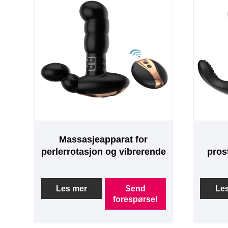
Massasjeapparat for
perlerrotasjon og vibrerende
pros
prostata
Les mer
Send
Le
forespørsel