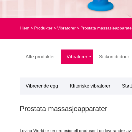
Hjem
>
Produkter
>
Vibratorer
> Prostata massasjeapparate
Alle produkter
Vibratorer
Silikon dildoer
Vibrerende egg
Klitoriske vibratorer
Støt
Prostata massasjeapparater
Loving World er en profesjonell produsent og leverandør av p