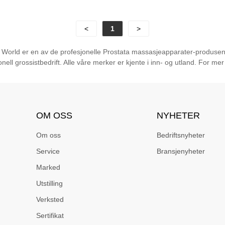
<
1
>
g World er en av de profesjonelle Prostata massasjeapparater-produsent
onell grossistbedrift. Alle våre merker er kjente i inn- og utland. For me
OM OSS
NYHETER
Om oss
Bedriftsnyheter
Service
Bransjenyheter
Marked
Utstilling
Verksted
Sertifikat