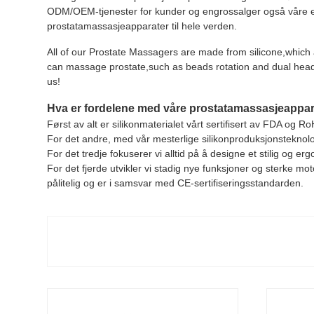
ODM/OEM-tjenester for kunder og engrossalger også våre egne
prostatamassasjeapparater til hele verden.
All of our Prostate Massagers are made from silicone,which 
can massage prostate,such as beads rotation and dual head v
us!
Hva er fordelene med våre prostatamassasjeappar
Først av alt er silikonmaterialet vårt sertifisert av FDA og Ro
For det andre, med vår mesterlige silikonproduksjonsteknolo
For det tredje fokuserer vi alltid på å designe et stilig og
For det fjerde utvikler vi stadig nye funksjoner og sterke mot
pålitelig og er i samsvar med CE-sertifiseringsstandarden.