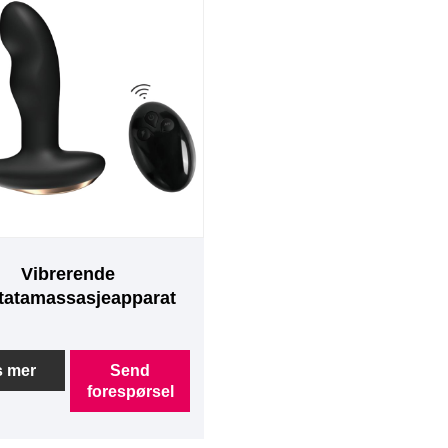
Vibrerende
tatamassasjeapparat
s mer
Send
forespørsel