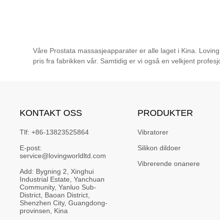
Våre Prostata massasjeapparater er alle laget i Kina. Lovin
pris fra fabrikken vår. Samtidig er vi også en velkjent profesj
KONTAKT OSS
PRODUKTER
Tlf:
+86-13823525864
Vibratorer
E-post:
Silikon dildoer
service@lovingworldltd.com
Vibrerende onanere
Add:
Bygning 2, Xinghui 
Industrial Estate, Yanchuan 
Community, Yanluo Sub-
District, Baoan District, 
Shenzhen City, Guangdong-
provinsen, Kina